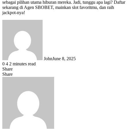
sebagai pilihan utama hiburan mereka. Jadi, tunggu apa lagi? Daftar
sekarang di Agen SBOBET, mainkan slot favoritmu, dan raih
jackpot-nya!
John
June 8, 2025
0
4
2 minutes read
Share
Facebook
X
LinkedIn
Tumblr
Pinterest
Reddit
WhatsApp
Share
Facebook
X
LinkedIn
Tumblr
Pinterest
Reddit
Share
Print
via
Email