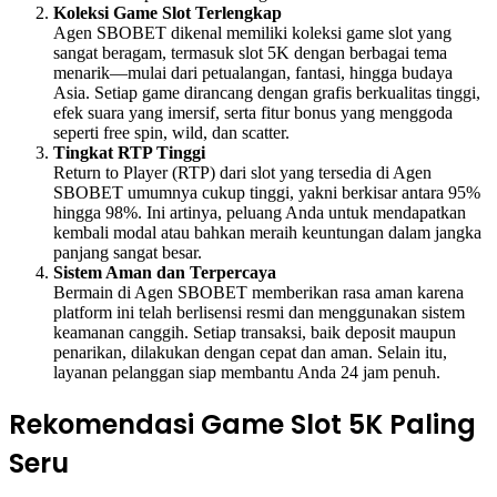
Koleksi Game Slot Terlengkap
Agen SBOBET dikenal memiliki koleksi game slot yang
sangat beragam, termasuk slot 5K dengan berbagai tema
menarik—mulai dari petualangan, fantasi, hingga budaya
Asia. Setiap game dirancang dengan grafis berkualitas tinggi,
efek suara yang imersif, serta fitur bonus yang menggoda
seperti free spin, wild, dan scatter.
Tingkat RTP Tinggi
Return to Player (RTP) dari slot yang tersedia di Agen
SBOBET umumnya cukup tinggi, yakni berkisar antara 95%
hingga 98%. Ini artinya, peluang Anda untuk mendapatkan
kembali modal atau bahkan meraih keuntungan dalam jangka
panjang sangat besar.
Sistem Aman dan Terpercaya
Bermain di Agen SBOBET memberikan rasa aman karena
platform ini telah berlisensi resmi dan menggunakan sistem
keamanan canggih. Setiap transaksi, baik deposit maupun
penarikan, dilakukan dengan cepat dan aman. Selain itu,
layanan pelanggan siap membantu Anda 24 jam penuh.
Rekomendasi Game Slot 5K Paling
Seru