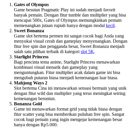
Gates of Olympus
Game besutan Pragmatic Play ini sudah menjadi favorit
banyak pemain. Dengan fitur tumble dan multiplier yang bisa
mencapai 500x, Gates of Olympus memungkinkan pemain
memenangkan jutaan rupiah hanya dengan modal
kecil
.
Sweet Bonanza
Game slot bertema permen ini sangat cocok bagi Anda yang
menyukai visual cerah dan gameplay menyenangkan. Dengan
fitur free spin dan pengganda besar, Sweet Bonanza menjadi
salah satu pilihan terbaik di kategori
slot 5K
.
Starlight Princess
Bagi pencinta tema anime, Starlight Princess menawarkan
kombinasi visual menarik dan gameplay yang
menguntungkan. Fitur multiplier acak dalam game ini bisa
mengubah putaran biasa menjadi kemenangan luar biasa.
Mahjong Ways 2
Slot bertema Cina ini menawarkan sensasi bermain yang unik
dengan fitur wild dan multiplier yang terus meningkat seiring
kemenangan beruntun.
Bonanza Gold
Game ini menawarkan format grid yang tidak biasa dengan
fitur scatter yang bisa memberikan puluhan free spin. Sangat
cocok bagi pemain yang ingin mengejar kemenangan besar
hanya dengan Rp5.000.