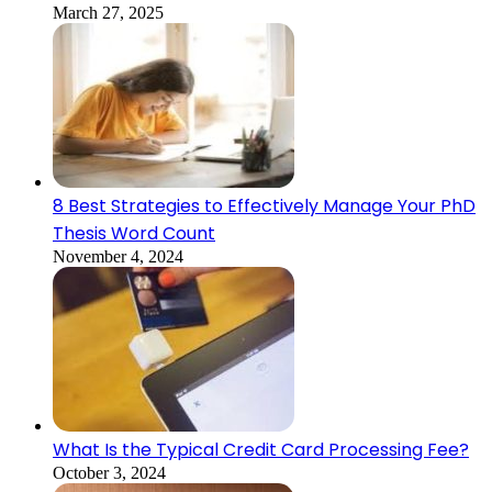
March 27, 2025
8 Best Strategies to Effectively Manage Your PhD
Thesis Word Count
November 4, 2024
What Is the Typical Credit Card Processing Fee?
October 3, 2024