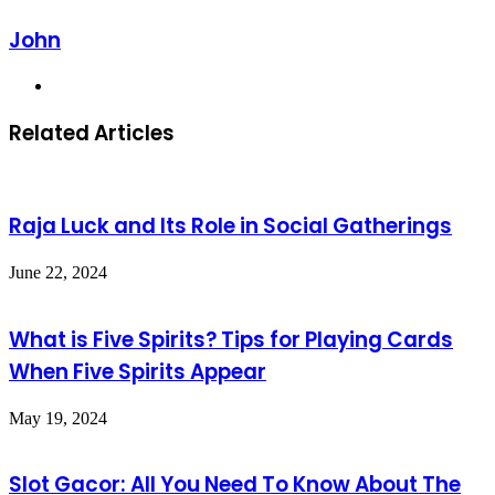
John
Website
Related Articles
Raja Luck and Its Role in Social Gatherings
June 22, 2024
What is Five Spirits? Tips for Playing Cards
When Five Spirits Appear
May 19, 2024
Slot Gacor: All You Need To Know About The