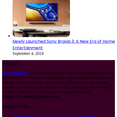
Newly Launched Sony Bravia 3: A New Era of Home
Entertainment
September 4, 2024
About Us
Newshunt360s
is the best site in the world for publishing latest and
informative news on it. It is published various categories news portal
that are easily accessable and readable. Through this site, you get
any kinds of news article that lead to your knowledge more enrich.
If anyone can want to guest post, it is allowed for that.
Email US:
contact@guestpost.cc
Recent Posts
Asprofin Bank: Driving the Future of Global Data