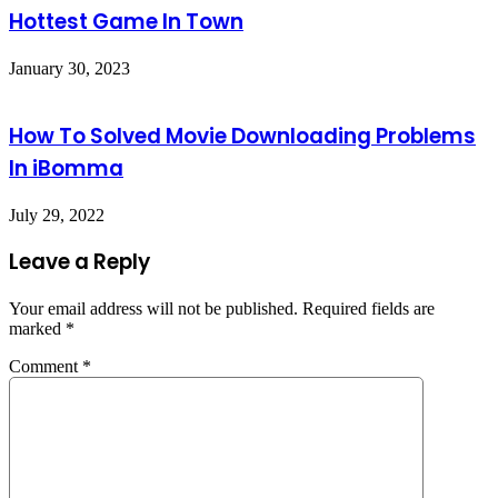
Hottest Game In Town
January 30, 2023
How To Solved Movie Downloading Problems
In iBomma
July 29, 2022
Leave a Reply
Your email address will not be published.
Required fields are
marked
*
Comment
*