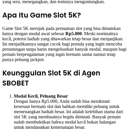
yang seru, menegangkan, dan tentunya menguntungkan.
Apa Itu Game Slot 5K?
Game Slot 5K merujuk pada permainan slot yang bisa dimainkan
hanya dengan modal awal sebesar
Rp5.000
. Meski nominalnya
kecil, potensi hadiah yang ditawarkan tetap besar dan menjanjikan.
Ini menjadikannya sangat cocok bagi pemula yang ingin mencoba
peruntungan tanpa harus mengeluarkan banyak modal, maupun bagi
pemain berpengalaman yang ingin bermain santai namun tetap
punya peluang jackpot.
Keunggulan Slot 5K di Agen
SBOBET
Modal Kecil, Peluang Besar
Dengan hanya Rp5.000, Anda sudah bisa menikmati
keseruan bermain slot dan bahkan memiliki peluang untuk
memenangkan hadiah besar. Ini adalah kelebihan utama dari
slot 5K yang membuatnya begitu diminati. Banyak pemain
sudah membuktikan bahwa modal kecil bukan halangan
untuk mendapatkan kemenangan besar.