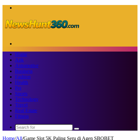
Menu
Search
for
Home
Apk
Automotive
Business
Fashion
Health
Pet
Sports
Technology
Travel
Real Estate
Fitness
Search
for
Home
/
All
/
Game Slot 5K Paling Seru di Agen SBOBET