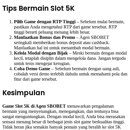
Tips Bermain Slot 5K
Pilih Game dengan RTP Tinggi
– Sebelum mulai bermain,
pastikan Anda mengetahui RTP dari game tersebut. RTP
tinggi berarti peluang menang lebih besar.
Manfaatkan Bonus dan Promo
– Agen SBOBET
seringkali memberikan bonus deposit atau cashback.
Manfaatkan hal ini untuk menambah modal bermain.
Kelola Modal dengan Bijak
– Meski bermain dengan modal
kecil, tetaplah disiplin dalam mengelola dana. Jangan tergoda
untuk terus mengejar kerugian.
Coba Demo Game
– Sebelum bermain dengan uang asli,
cobalah versi demo terlebih dahulu untuk memahami pola dan
fitur dari game tersebut.
Kesimpulan
Game Slot 5K di Agen SBOBET
menawarkan pengalaman
bermain yang menyenangkan, menegangkan, dan tentunya bisa
sangat menguntungkan. Dengan modal kecil, Anda bisa merasakan
sensasi menang besar di berbagai jenis slot game berkualitas tinggi.
Tidak heran jika semakin banyak pemain yang beralih ke slot 5K